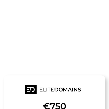
领域
data-
refinery.de
待售
€750